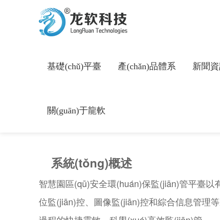
基礎(chǔ)平臺
產(chǎn)品體系
新聞資
智
關(guān)于龍軟
系統(tǒng)概述
智慧園區(qū)安全環(huán)保監(jiān)管平臺以
位監(jiān)控、圖像監(jiān)控和綜合信息管理
過程的快捷靈敏，科學(xué)高效監(jiān)管。