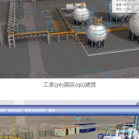
工業(yè)園區(qū)總覽