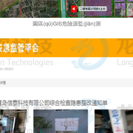
園區(qū)GIS危險源監(jiān)測