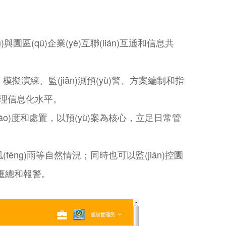
qū)與園區(qū)企業(yè)互聯(lián)互通和信息共
擬演練、監(jiān)測預(yù)警、方案編制和指
急管理信息化水平。
iào)度和處置，以預(yù)案為核心，立足日常管
火情/風(fēng)雨等自然情況；同時也可以監(jiān)控園
總和報警。