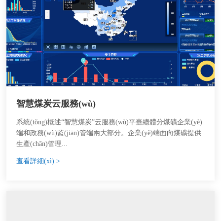
智慧煤炭云服務(wù)
系統(tǒng)概述“智慧煤炭”云服務(wù)平臺總體分煤礦企業(yè)
端和政務(wù)監(jiān)管端兩大部分。企業(yè)端面向煤礦提供
生產(chǎn)管理...
查看詳細(xì) >