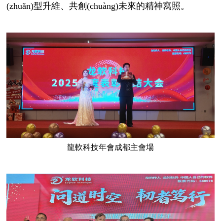
(zhuǎn)型升維、共創(chuàng)未來的精神寫照。
龍軟科技年會成都主會場