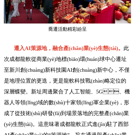
喬遷活動精彩紛呈
遷入
AI
策源地，融合產(chǎn)業(yè)生態(tài)。
此
次成都龍軟從商業(yè)地標(biāo)環(huán)球中心遷址
至新川創(chuàng)新科技園
AI
創(chuàng)新中心，不僅
是地理位置的更迭，更是龍軟科技戰(zhàn)略定位的
深層蝶變。新址周邊聚合了人工智能、
5G
、機
器人等領(lǐng)域的數(shù)十家領(lǐng)軍企業(yè)，形
成了從技術(shù)研發(fā)到場景落地的完整產(chǎn)業
(yè)生態(tài)。這意味著成都龍軟正式進(jìn)駐了西部
AI
產(chǎn)業(yè)的“策源地”，旨在通過與產(chǎn)業