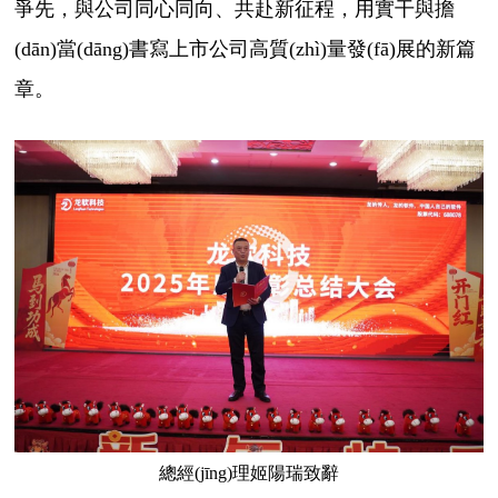
爭先，與公司同心同向、共赴新征程，用實干與擔
(dān)當(dāng)書寫上市公司高質(zhì)量發(fā)展的新篇
章。
總經(jīng)理姬陽瑞致辭