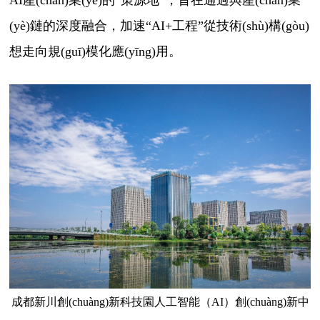
(yè)鏈的深度融合，加速“
AI+
工程”從技術(shù)構(gòu)
想走向規(guī)模化應(yīng)用。
成都新川創(chuàng)新科技園人工智能（
AI
）創(chuàng)新中