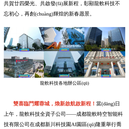
共賀廿四榮光、共啟發(fā)展新程，彰顯龍軟科技不
忘初心，再創(chuàng)輝煌的新春愿景。
龍軟科技各地辦公區(qū)
雙喜臨門耀蓉城，煥新啟航啟新程！
當(dāng)日
上午，龍軟科技全資子公司——成都龍軟時空智能科
技有限公司在成都新川科技園
AI
園區(qū)隆重舉行喬