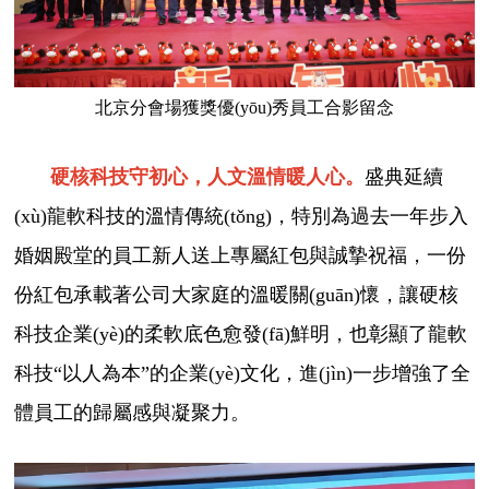
北京分會場獲獎優(yōu)秀員工合影留念
硬核科技守初心，人文溫情暖人心。
盛典延續
(xù)龍軟科技的溫情傳統(tǒng)，特別為過去一年步入
婚姻殿堂的員工新人送上專屬紅包與誠摯祝福，一份
份紅包承載著公司大家庭的溫暖關(guān)懷，讓硬核
科技企業(yè)的柔軟底色愈發(fā)鮮明，也彰顯了龍軟
科技“以人為本”的企業(yè)文化，進(jìn)一步增強了全
體員工的歸屬感與凝聚力。