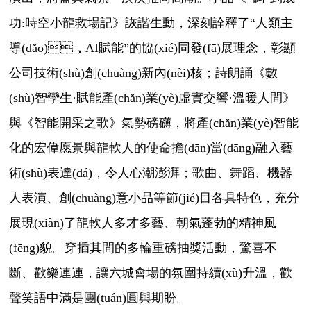
功
:
時空小龍救場記》詼諧生動，深刻詮釋了“人類主
導(dǎo)，
AI
賦能”的協(xié)同發(fā)展理念，彰顯
公司技術(shù)創(chuàng)新內(nèi)核；詩朗誦《數
(shù)智孿生·賦能產(chǎn)業(yè)虛實交響·溫暖人間》
與《智能開采之歌》氣勢磅礴，將產(chǎn)業(yè)智能
化的宏偉愿景與龍軟人的使命擔(dān)當(dāng)融入藝
術(shù)表達(dá)，令人心潮澎湃；歌曲、舞蹈、機器
人表演、創(chuàng)意小品等節(jié)目各具特色，充分
展現(xiàn)了龍軟人多才多藝、朝氣蓬勃的精神風
(fēng)貌。穿插其間的多輪重磅抽獎活動，驚喜不
斷、歡樂連連，讓六城會場的氛圍持續(xù)升溫，歡
聲笑語中滿是團(tuán)圓與期盼。