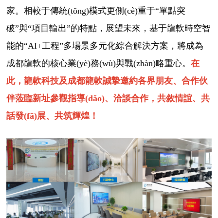
家。相較于傳統(tǒng)模式更側(cè)重于“單點突
破”與“項目輸出”的特點，展望未來，基于龍軟時空智
能的“
AI+
工程”多場景多元化綜合解決方案，將成為
成都龍軟的核心業(yè)務(wù)與戰(zhàn)略重心。
在
此，龍軟科技及成都龍軟誠摯邀約各界朋友、合作伙
伴蒞臨新址參觀指導(dǎo)、洽談合作，共敘情誼、共
話發(fā)展、共筑輝煌！