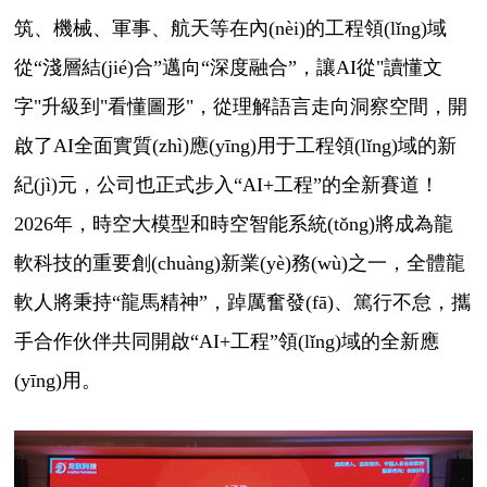
筑、機械、軍事、航天等在內(nèi)的工程領(lǐng)域
從“淺層結(jié)合”邁向“深度融合”，讓
AI
從
"
讀懂文
字
"
升級到
"
看懂圖形
"
，從理解語言走向洞察空間，開
啟了
AI
全面實質(zhì)應(yīng)用于工程領(lǐng)域的新
紀(jì)元，公司也正式步入“
AI+
工程”的全新賽道！
2026
年，時空大模型和時空智能系統(tǒng)將成為龍
軟科技的重要創(chuàng)新業(yè)務(wù)之一，全體龍
軟人將秉持“龍馬精神”，踔厲奮發(fā)、篤行不怠，攜
手合作伙伴共同開啟“
AI+
工程”領(lǐng)域的全新應
(yīng)用。