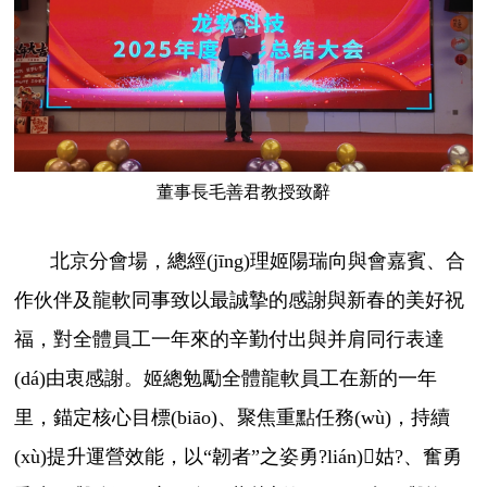
董事長毛善君教授致辭
北京分會場，總經(jīng)理姬陽瑞向與會嘉賓、合
作伙伴及龍軟同事致以最誠摯的感謝與新春的美好祝
福，對全體員工一年來的辛勤付出與并肩同行表達
(dá)由衷感謝。姬總勉勵全體龍軟員工在新的一年
里，錨定核心目標(biāo)、聚焦重點任務(wù)，持續
(xù)提升運營效能，以“韌者”之姿勇?lián)姑?、奮勇