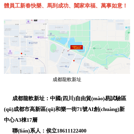
體員工新春快樂、馬到成功、闔家幸福、萬事如意！
成都龍軟新址
成都龍軟新址：中國
(
四川
)
自由貿(mào)易試驗區
(qū)成都市高新區(qū)和樂一街
71
號
AI
創(chuàng)新
中心
A3
棟
17
層
聯(lián)系人：侯立
18611122400